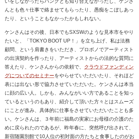
いをしなかったらハンクとも知り合えなかったし、ケンさ
んとも色々仕事で絡ませてもらったり、愚痴をこぼしあっ
たり、ということもなかったかもしれない。
ケンさんはその後、日本でもSXSWのような見本市をやり
たいと、「TOKYO BOOT UP！」を立ち上げ、私は法務
顧問、という肩書きをいただき、プロボノでアーティスト
の出演契約を作ったり、アーティストからの法的な質問に
答えたり、ケンさんからの依頼で、
クラウドファンディン
グについてのセミナー
をやらせていただいたり、それほど
表には出ない形で協力させていただいた。ケンさんは本当
に顔の広い人。しかも、みんながいい方であることを知っ
ているというのもあり、紹介して頂いた方々とはスムーズ
にことが進み、具体的に仕事をさせていただいたことも多
い。ケンさんは、３年前に福島の実家にお母様の介護のた
めに戻られたのであるが、昨年春に、突然呼び出されて、
新宿随園別館で10人位の初対面の方たちと食事したのがお