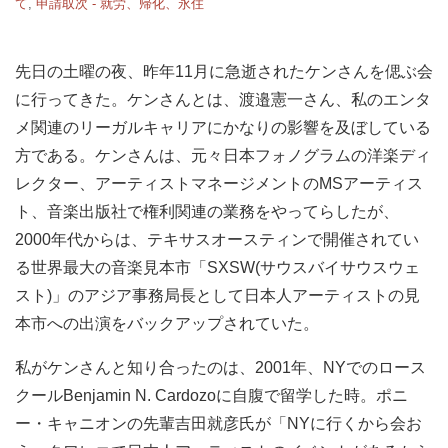
て
,
申請取次 - 就労、帰化、永住
先日の土曜の夜、昨年11月に急逝されたケンさんを偲ぶ会
に行ってきた。ケンさんとは、渡邉憲一さん、私のエンタ
メ関連のリーガルキャリアにかなりの影響を及ぼしている
方である。ケンさんは、元々日本フォノグラムの洋楽ディ
レクター、アーティストマネージメントのMSアーティス
ト、音楽出版社で権利関連の業務をやってらしたが、
2000年代からは、テキサスオースティンで開催されてい
る世界最大の音楽見本市「SXSW(サウスバイサウスウェ
スト)」のアジア事務局長として日本人アーティストの見
本市への出演をバックアップされていた。
私がケンさんと知り合ったのは、2001年、NYでのロース
クールBenjamin N. Cardozoに自腹で留学した時。ポニ
ー・キャニオンの先輩吉田就彦氏が「NYに行くから会お