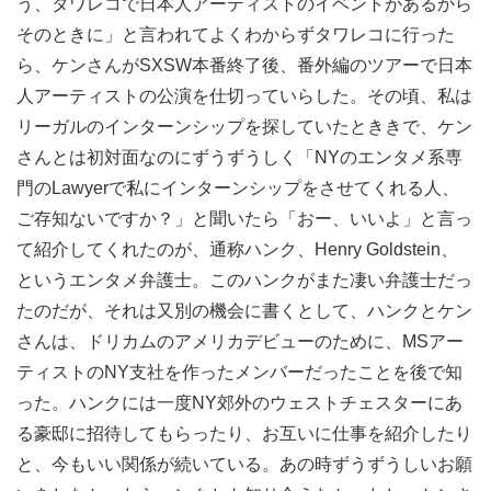
う、タワレコで日本人アーティストのイベントがあるから
そのときに」と言われてよくわからずタワレコに行った
ら、ケンさんがSXSW本番終了後、番外編のツアーで日本
人アーティストの公演を仕切っていらした。その頃、私は
リーガルのインターンシップを探していたとききで、ケン
さんとは初対面なのにずうずうしく「NYのエンタメ系専
門のLawyerで私にインターンシップをさせてくれる人、
ご存知ないですか？」と聞いたら「おー、いいよ」と言っ
て紹介してくれたのが、通称ハンク、Henry Goldstein、
というエンタメ弁護士。このハンクがまた凄い弁護士だっ
たのだが、それは又別の機会に書くとして、ハンクとケン
さんは、ドリカムのアメリカデビューのために、MSアー
ティストのNY支社を作ったメンバーだったことを後で知
った。ハンクには一度NY郊外のウェストチェスターにあ
る豪邸に招待してもらったり、お互いに仕事を紹介したり
と、今もいい関係が続いている。あの時ずうずうしいお願