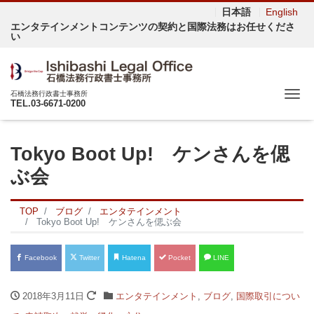
日本語
English
エンタテインメントコンテンツの契約と国際法務はお任せくださ
い
Me
石橋法務行政書士事務所
TEL.03-6671-0200
Tokyo Boot Up! ケンさんを偲
ぶ会
TOP
ブログ
エンタテインメント
Tokyo Boot Up! ケンさんを偲ぶ会
Facebook
Twitter
Hatena
Pocket
LINE
2018年3月11日
エンタテインメント
,
ブログ
,
国際取引につい