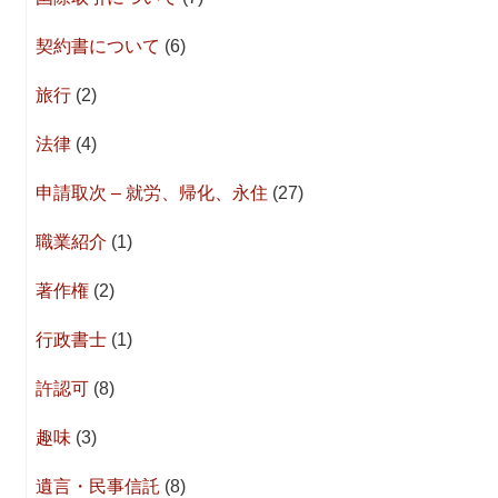
契約書について
(6)
旅行
(2)
法律
(4)
申請取次 – 就労、帰化、永住
(27)
職業紹介
(1)
著作権
(2)
行政書士
(1)
許認可
(8)
趣味
(3)
遺言・民事信託
(8)