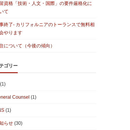
留資格「技術・人文・国際」の要件厳格化に
いて
事終了- カリフォルニアのトーランスで無料相
会やります
住について（今後の傾向）
テゴリー
(1)
neral Counsel
(1)
NS
(1)
知らせ
(30)