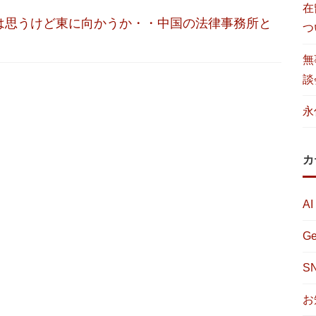
在
は思うけど東に向かうか・・中国の法律事務所と
つ
無
談
永
カ
AI
Ge
S
お