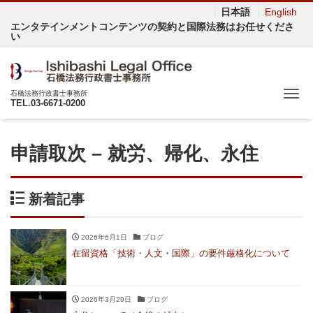
日本語
English
エンタテインメントコンテンツの契約と国際法務はお任せくださ
い
Me
石橋法務行政書士事務所
TEL.03-6671-0200
申請取次 – 就労、帰化、永住
新着記事
2026年6月1日
ブログ
在留資格「技術・人文・国際」の要件厳格化について
2026年3月29日
ブログ