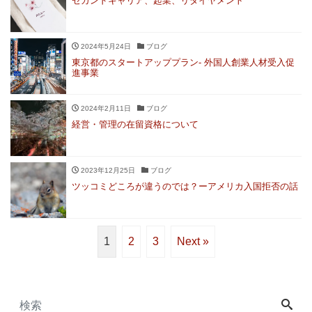
セカンドキャリア、起業、リタイヤメント
2024年5月24日
ブログ
東京都のスタートアッププラン- 外国人創業人材受入促
進事業
2024年2月11日
ブログ
経営・管理の在留資格について
2023年12月25日
ブログ
ツッコミどころが違うのでは？ーアメリカ入国拒否の話
1
2
3
Next »