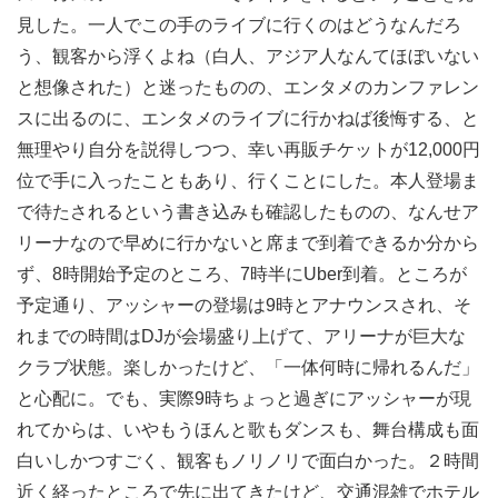
見した。一人でこの手のライブに行くのはどうなんだろ
う、観客から浮くよね（白人、アジア人なんてほぼいない
と想像された）と迷ったものの、エンタメのカンファレン
スに出るのに、エンタメのライブに行かねば後悔する、と
無理やり自分を説得しつつ、幸い再販チケットが12,000円
位で手に入ったこともあり、行くことにした。本人登場ま
で待たされるという書き込みも確認したものの、なんせア
リーナなので早めに行かないと席まで到着できるか分から
ず、8時開始予定のところ、7時半にUber到着。ところが
予定通り、アッシャーの登場は9時とアナウンスされ、そ
れまでの時間はDJが会場盛り上げて、アリーナが巨大な
クラブ状態。楽しかったけど、「一体何時に帰れるんだ」
と心配に。でも、実際9時ちょっと過ぎにアッシャーが現
れてからは、いやもうほんと歌もダンスも、舞台構成も面
白いしかつすごく、観客もノリノリで面白かった。２時間
近く経ったところで先に出てきたけど、交通混雑でホテル