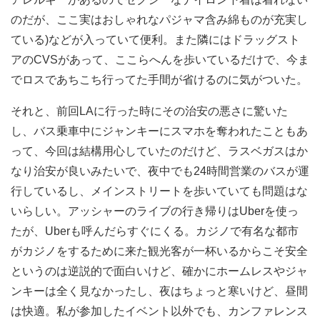
のだが、ここ実はおしゃれなパジャマ含み綿ものが充実し
ている)などが入っていて便利。また隣にはドラッグスト
アのCVSがあって、ここらへんを歩いているだけで、今ま
でロスであちこち行ってた手間が省けるのに気がついた。
それと、前回LAに行った時にその治安の悪さに驚いた
し、バス乗車中にジャンキーにスマホを奪われたこともあ
って、今回は結構用心していたのだけど、ラスベガスはか
なり治安が良いみたいで、夜中でも24時間営業のバスが運
行しているし、メインストリートを歩いていても問題はな
いらしい。アッシャーのライブの行き帰りはUberを使っ
たが、Uberも呼んだらすぐにくる。カジノで有名な都市
がカジノをするために来た観光客が一杯いるからこそ安全
というのは逆説的で面白いけど、確かにホームレスやジャ
ンキーは全く見なかったし、夜はちょっと寒いけど、昼間
は快適。私が参加したイベント以外でも、カンファレンス