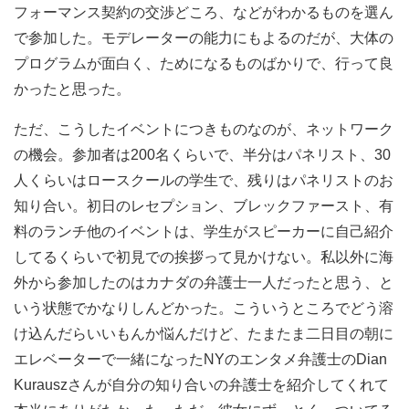
フォーマンス契約の交渉どころ、などがわかるものを選ん
で参加した。モデレーターの能力にもよるのだが、大体の
プログラムが面白く、ためになるものばかりで、行って良
かったと思った。
ただ、こうしたイベントにつきものなのが、ネットワーク
の機会。参加者は200名くらいで、半分はパネリスト、30
人くらいはロースクールの学生で、残りはパネリストのお
知り合い。初日のレセプション、ブレックファースト、有
料のランチ他のイベントは、学生がスピーカーに自己紹介
してるくらいで初見での挨拶って見かけない。私以外に海
外から参加したのはカナダの弁護士一人だったと思う、と
いう状態でかなりしんどかった。こういうところでどう溶
け込んだらいいもんか悩んだけど、たまたま二日目の朝に
エレベーターで一緒になったNYのエンタメ弁護士のDian
Kurauszさんが自分の知り合いの弁護士を紹介してくれて