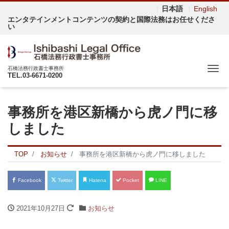
日本語
English
エンタテインメントコンテンツの契約と国際法務はお任せくださ
い
Me
石橋法務行政書士事務所
TEL.03-6671-0200
事務所を港区新橋から虎ノ門に移
しました
TOP
お知らせ
事務所を港区新橋から虎ノ門に移しました
Facebook
Twitter
Hatena
Pocket
LINE
2021年10月27日
お知らせ