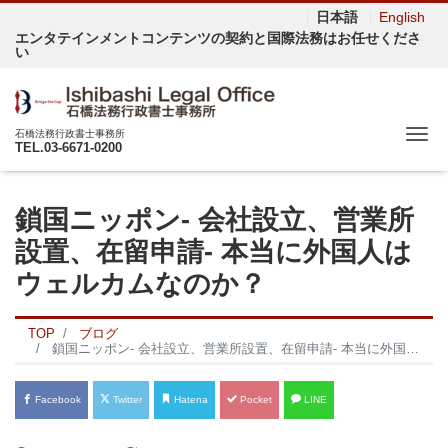
日本語
English
エンタテインメントコンテンツの契約と国際法務はお任せくださ
い
Me
石橋法務行政書士事務所
TEL.03-6671-0200
鎖国ニッポン- 会社設立、営業所
設置、在留申請- 本当に外国人は
ウェルカムなのか？
TOP
ブログ
鎖国ニッポン- 会社設立、営業所設置、在留申請- 本当に外国人はウェルカムなのか？
Facebook
Twitter
Hatena
Pocket
LINE