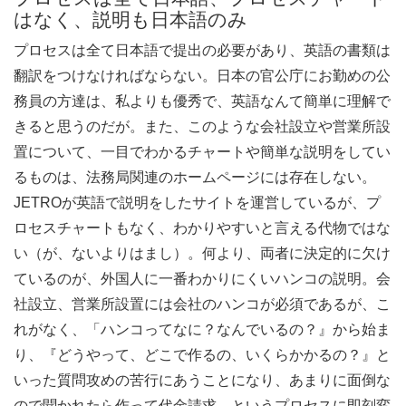
はなく、説明も日本語のみ
プロセスは全て日本語で提出の必要があり、英語の書類は
翻訳をつけなければならない。日本の官公庁にお勤めの公
務員の方達は、私よりも優秀で、英語なんて簡単に理解で
きると思うのだが。また、このような会社設立や営業所設
置について、一目でわかるチャートや簡単な説明をしてい
るものは、法務局関連のホームページには存在しない。
JETROが英語で説明をしたサイトを運営しているが、プ
ロセスチャートもなく、わかりやすいと言える代物ではな
い（が、ないよりはまし）。何より、両者に決定的に欠け
ているのが、外国人に一番わかりにくいハンコの説明。会
社設立、営業所設置には会社のハンコが必須であるが、こ
れがなく、「ハンコってなに？なんでいるの？』から始ま
り、『どうやって、どこで作るの、いくらかかるの？』と
いった質問攻めの苦行にあうことになり、あまりに面倒な
ので聞かれたら作って代金請求、というプロセスに即刻変