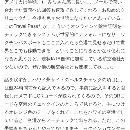
アメリカは半額。)、みなさん感じ良いし、メールで問い
合わせた質問への回答も速攻で返してくれる、お勧めのク
リニックだ。今後も色々お世話になりたいと思っている。
このTravel Passだが、こういうオンラインで陰性証明を
チェックできるシステムが世界的にデフォルトになり、ワ
クチンパスポートもここに入れたら空港で見せるだけで世
界どこでも移動できる、ということになるとかなり便利に
なると思うけど。現状IATA自体に加盟している航空会社が
少ないので、ぜひ他の航空会社とも連携して欲しい。
話を戻すが、ハワイ州サイトのヘルスチェックの項目は、
渡航24時間前から記入できるので、事前に記入をすると登
録したメアドにQRコードが送られてくるので、そのQRコ
ードを空港のチェックインのところで見せると、手につけ
るオレンジ色のテープをくれて、これをハワイの空港でし
ていると、空港からノーチェックで出られる。ただ、この
手続きをちゃんとやってないままチェックインカウンター