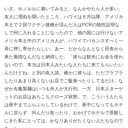
いざ、ホノルルに着いてみると、なんかやたら人が多い。
友人に理由を聞いたところ、ハワイは６月以降、アメリカ
本土で２回ワクチン接種が済んだ人はPCRの陰性証明な
しで州に入れることになったので、他の国には行けないア
メリカ本土中のアメリカ人が、ハワイでバカンスすべく一
斉に押し寄せたらしい。あー、だからなんとなく田舎から
来た風情なんだなと納得した。「彼らは観光にお金を使わ
ないので、本当は日本人みたいな人たちに来てもらいたい
んだけどね」と別の友人談。確かに彼らは、ただブラブラ
したりあまり高くないお店でご飯食べたりしてるだけ。な
ぜか丸亀製麺はいつも外人が大行列。一方、日本人ターゲ
ットのお店はあちこちクローズ状態。で、こういう人たち
は夜中までぶらぶらしているわけで、夜中になってもホテ
ルに戻らず、叫んだり歌ったり、おかげでホテルで受験し
にきた私にとっては、かなりありがたくない人たちなので