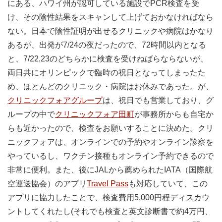
にある、ハワイ州が認可している施設でPCR検査を受
け、その陰性結果をスキャンして上げておかなければなら
ない。日本で陰性証明が出せるクリニックや病院はかなり
あるが、出発が7/24の夜だったので、72時間以内となる
と、7/22,23のどちらかに検査を受けねばらならないが、
両日共にオリンピックで臨時の祝日となってしまったた
め、ほとんどのクリニック・病院はお休みであった。が、
クリニックフォアグループ
は、祝日でも営業しており、グ
ループの中で
クリニックフォア田町
が事務所からも自宅か
らも近かったので、検査をお願いすることに決めた。クリ
ニックフォアは、オンラインでの予約やオンライン診察を
やっているし、ワクチン接種もオンライン予約できるので
非常に便利。また、後にJALから薦められたIATA（国際航
空運送協会）のアプリ
Travel Pass
も対応していて、この
アプリに協力したことで、検査費用5,000円程ディスカウ
ントしてくれたし(それでも検査と英文診断書で約4万円、