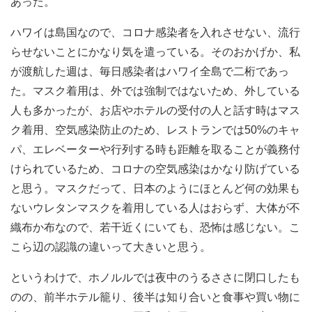
あった。
ハワイは島国なので、コロナ感染者を入れさせない、流行
らせないことにかなり気を遣っている。そのおかげか、私
が渡航した週は、毎日感染者はハワイ全島で二桁であっ
た。マスク着用は、外では強制ではないため、外している
人も多かったが、お店やホテルの受付の人と話す時はマス
ク着用、空気感染防止のため、レストランでは50%のキャ
パ、エレベーターや行列する時も距離を取ることが義務付
けられているため、コロナの空気感染はかなり防げている
と思う。マスクだって、日本のようにほとんど何の効果も
ないウレタンマスクを着用している人はおらず、大体が不
織布か布なので、若干近くにいても、恐怖は感じない。こ
こら辺の認識の違いって大きいと思う。
というわけで、ホノルルでは夜中のうるささに閉口したも
のの、前半ホテル籠り、後半は知り合いと食事や買い物に