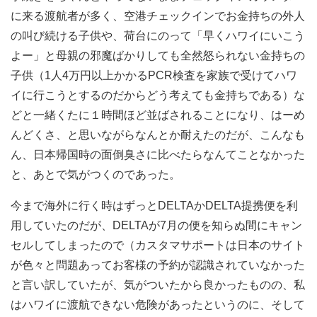
に来る渡航者が多く、空港チェックインでお金持ちの外人
の叫び続ける子供や、荷台にのって「早くハワイにいこう
よー」と母親の邪魔ばかりしても全然怒られない金持ちの
子供（1人4万円以上かかるPCR検査を家族で受けてハワ
イに行こうとするのだからどう考えても金持ちである）な
どと一緒くたに１時間ほど並ばされることになり、はーめ
んどくさ、と思いながらなんとか耐えたのだが、こんなも
ん、日本帰国時の面倒臭さに比べたらなんてことなかった
と、あとで気がつくのであった。
今まで海外に行く時はずっとDELTAかDELTA提携便を利
用していたのだが、DELTAが7月の便を知らぬ間にキャン
セルしてしまったので（カスタマサポートは日本のサイト
が色々と問題あってお客様の予約が認識されていなかった
と言い訳していたが、気がついたから良かったものの、私
はハワイに渡航できない危険があったというのに、そして