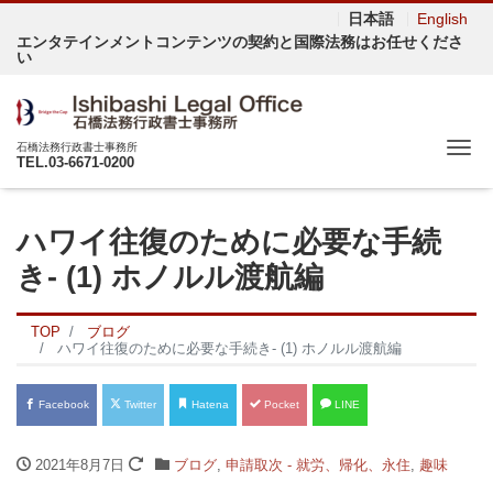
日本語
English
エンタテインメントコンテンツの契約と国際法務はお任せくださ
い
Me
石橋法務行政書士事務所
TEL.03-6671-0200
ハワイ往復のために必要な手続
き- (1) ホノルル渡航編
TOP
ブログ
ハワイ往復のために必要な手続き- (1) ホノルル渡航編
Facebook
Twitter
Hatena
Pocket
LINE
2021年8月7日
ブログ
,
申請取次 - 就労、帰化、永住
,
趣味