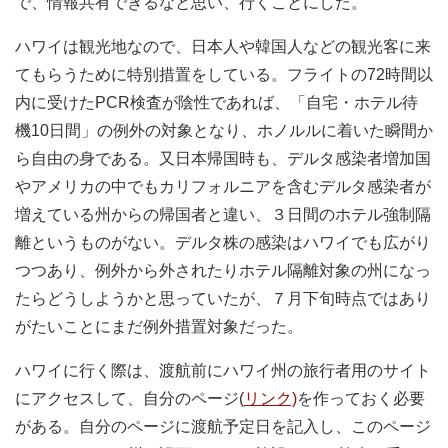
で、情報共有できるなと思い、行くことにした。
ハワイは観光地なので、日本人や韓国人などの観光客に来
てもらうために特別措置をしている。フライトの72時間以
内に受けたPCR検査が陰性であれば、「自宅・ホテル待
機10日間」の例外の対象となり、ホノルルに着いた瞬間か
ら自由の身である。又日本帰国時も、デルタ感染者増加国
やアメリカの中でもカリフォルニアを含むデルタ感染者が
増えている州からの帰国者と違い、３日間のホテル強制隔
離というものがない。デルタ株の感染はハワイでも広がり
つつあり、例外から外されたりホテル隔離対象の州になっ
たらどうしようかと思っていたが、７月下旬時点ではあり
がたいことにまだ例外措置対象だった。
ハワイに行く際は、渡航前にハワイ州の旅行者用のサイト
にアクセスして、自分のページ(
リンク)
を作っておく必要
がある。自分のページに渡航予定日を記入し、このページ