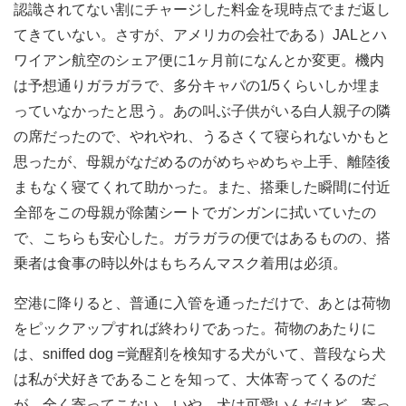
認識されてない割にチャージした料金を現時点でまだ返し
てきていない。さすが、アメリカの会社である）JALとハ
ワイアン航空のシェア便に1ヶ月前になんとか変更。機内
は予想通りガラガラで、多分キャパの1/5くらいしか埋ま
っていなかったと思う。あの叫ぶ子供がいる白人親子の隣
の席だったので、やれやれ、うるさくて寝られないかもと
思ったが、母親がなだめるのがめちゃめちゃ上手、離陸後
まもなく寝てくれて助かった。また、搭乗した瞬間に付近
全部をこの母親が除菌シートでガンガンに拭いていたの
で、こちらも安心した。ガラガラの便ではあるものの、搭
乗者は食事の時以外はもちろんマスク着用は必須。
空港に降りると、普通に入管を通っただけで、あとは荷物
をピックアップすれば終わりであった。荷物のあたりに
は、sniffed dog =覚醒剤を検知する犬がいて、普段なら犬
は私が犬好きであることを知って、大体寄ってくるのだ
が、全く寄ってこない。いや、犬は可愛いんだけど、寄っ