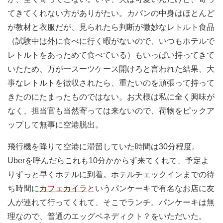
てきてくれない方がありがたい。カバンの中身はほとんど
が教材と衣服だが、見られたら判断が微妙なレトルト食品
（試験中は外に食べに行く暇がないので、いつもホテルで
レトルトをあっためて食べている）もいっぱい持ってきて
いたため、万が一スーツケース開けろと言われた結果、大
事なレトルトを徴収されたら、重たいのを頑張って持って
きたのにたまったものではない。お犬様は私に全く興味が
なく、担当官も当然寄っては来ないので、荷物をピックア
ップして無事に空港脱出。
飛行機を降りて空港に滞留していた時間は30分程度。
Uberを呼んだらこれも10分かからず来てくれて、予定よ
りずっと早くホテルに到着。ホテルチェックインまでの待
ち時間に
カフェカイラ
というパンケーキで有名なお店に友
人が連れて行ってくれて、そこでランチ。パンケーキは無
理なので、普通のエッグベネディクト？をいただいた。