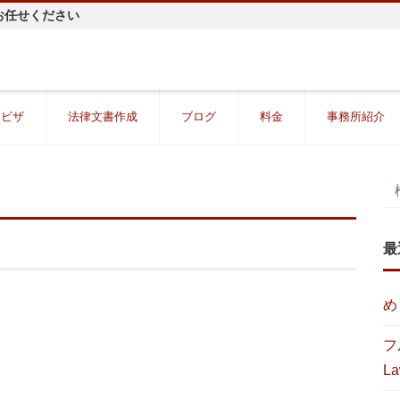
お任せください
・ビザ
法律文書作成
ブログ
料金
事務所紹介
最
め
フ
La