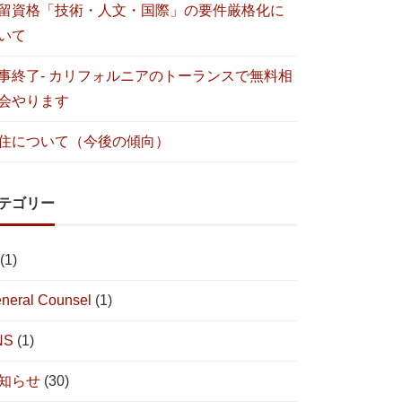
留資格「技術・人文・国際」の要件厳格化に
いて
事終了- カリフォルニアのトーランスで無料相
会やります
住について（今後の傾向）
テゴリー
(1)
neral Counsel
(1)
NS
(1)
知らせ
(30)