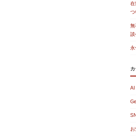
在
つ
無
談
永
カ
AI
Ge
S
お