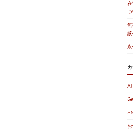
在
つ
無
談
永
カ
AI
Ge
S
お