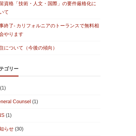
留資格「技術・人文・国際」の要件厳格化に
いて
事終了- カリフォルニアのトーランスで無料相
会やります
住について（今後の傾向）
テゴリー
(1)
neral Counsel
(1)
NS
(1)
知らせ
(30)